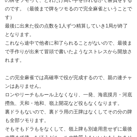
の牌をツモって、どれだけ高い手を作れるかで勝負をする
のです。（最後まで牌をツモるので完全麻雀ということで
す）
最後に出来た役の点数を1人ずつ精算していき1局が終了
となります。
これなら途中で他者に和了られることがないので、最後ま
で手作りが出来て冒頭で書いたようなストレスから開放さ
れます。
この完全麻雀では高確率で役が完成するので、親の連チャ
ンはありません。
ロンやリーチもルール上なくなり、一発、海底摸月・河底
撈魚、天和・地和、嶺上開花など役もなくなります。
裏ドラもないので、裏ドラ用の王牌はなくしてその分の牌
も全部ツモります。
そもそもドラもをなくして、嶺上牌も別途用意せずに最後