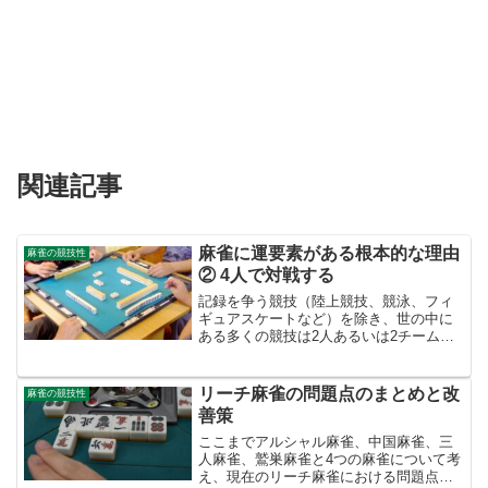
関連記事
麻雀に運要素がある根本的な理由
麻雀の競技性
② 4人で対戦する
記録を争う競技（陸上競技、競泳、フィ
ギュアスケートなど）を除き、世の中に
ある多くの競技は2人あるいは2チームで
争うことがほとんどです。野球、サッカ
ー、相撲、柔道、将棋、オセロ・・・こ
れらの競技は、自身の勝利に近づくこと
リーチ麻雀の問題点のまとめと改
麻雀の競技性
が相手の敗北に近づくこ...
善策
ここまでアルシャル麻雀、中国麻雀、三
人麻雀、鷲巣麻雀と4つの麻雀について考
え、現在のリーチ麻雀における問題点を