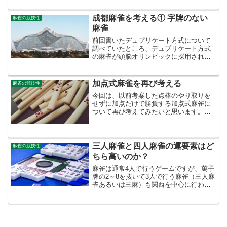
簡単に説明すると、鷲巣麻雀は漫画『ア
カギ』に登場したもので、4つの同じ牌の
成都麻雀を考える① 字牌のない
麻雀の競技性
内3つが硝子で出来てい...
麻雀
前回書いたデュプリケート方式について
調べていたところ、デュプリケート方式
の麻雀が頭脳オリンピックに採用される
という記事を見つけました。その記事の
中には、ルールについては日本式（リー
チ麻雀）、国際式（中国麻雀）と共に、
加点式麻雀を再び考える
麻雀の競技性
成都ルールというものが候...
今回は、以前考案した点棒のやり取りを
せずに加点だけで勝負する加点式麻雀に
ついて再び考えてみたいと思います。こ
の加点式麻雀は、目なし問題に関する記
事を書きながらたまたま思い付いたもの
で当初は深く考えずに言及したのです
が、考えを進めていくとかな...
三人麻雀と四人麻雀の運要素はど
麻雀の競技性
ちら高いのか？
麻雀は通常4人で行うゲームですが、萬子
牌の2～8を抜いて3人で行う麻雀（三人麻
雀あるいは三麻）も関西を中心に行われ
ています。最近はネット麻雀の普及もあ
り、多くの麻雀ファンに三人麻雀が浸透
してきているようです。この三人麻雀に
ついては、初心者は...