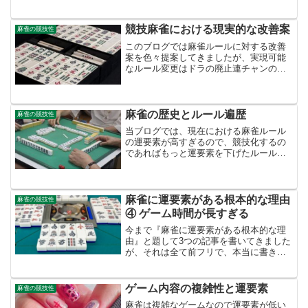
明確化してきました。今回は、そういっ
たリーチ麻雀における問題点の改善策を
考えていきたいと思います。問題点の再
競技麻雀における現実的な改善案
麻雀の競技性
確認まずは、現在のリー...
このブログでは麻雀ルールに対する改善
案を色々提案してきましたが、実現可能
なルール変更はドラの廃止連チャンの廃
止王牌の廃止偶発役の廃止ぐらいかと思
います。これでどれぐらい運要素が下が
るかは正直よく分かりませんが、そこま
で大きな効果は望めないか...
麻雀の歴史とルール遍歴
麻雀の競技性
当ブログでは、現在における麻雀ルール
の運要素が高すぎるので、競技化するの
であればもっと運要素を下げたルールに
変更すべきだという考えのもと記事が書
かれています。こういった意見につい
て、既に定まっているルールを変えるな
んて不可能だと思う人もいる...
麻雀に運要素がある根本的な理由
麻雀の競技性
④ ゲーム時間が長すぎる
今まで『麻雀に運要素がある根本的な理
由』と題して3つの記事を書いてきました
が、それは全て前フリで、本当に書きた
かったことは今回の、麻雀はゲーム時間
が長すぎるということについてで、正確
には『麻雀は運要素が高い割に1回（1半
ゲーム内容の複雑性と運要素
麻雀の競技性
荘）のゲームにかかる...
麻雀は複雑なゲームなので運要素が低い