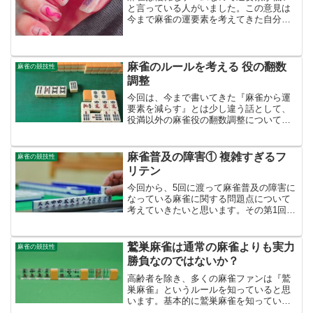
と言っている人がいました。この意見は
今まで麻雀の運要素を考えてきた自分に
とってかなりの違和感を覚えるもので、
しかもそれを言っている人は頭の良い
（学歴が高い）人だったので尚のこと違
和感を覚える状況です。この...
麻雀のルールを考える 役の翻数
麻雀の競技性
調整
今回は、今まで書いてきた『麻雀から運
要素を減らす』とは少し違う話として、
役満以外の麻雀役の翻数調整について考
えてみたいと思います。麻雀の役には、
出来やすさと翻数に大きく差があるもの
があります。符計算との兼ね合いもあり
麻雀普及の障害① 複雑すぎるフ
麻雀の競技性
ますが、満貫以上になれば...
リテン
今回から、5回に渡って麻雀普及の障害に
なっている麻雀に関する問題点について
考えていきたいと思います。その第1回目
は、『フリテン』についてです。では、
ここで私が実際にネット麻雀で経験した
フリテンの事例を解説します。状況は、
鷲巣麻雀は通常の麻雀よりも実力
麻雀の競技性
オーラスの西家で東が...
勝負なのではないか？
高齢者を除き、多くの麻雀ファンは『鷲
巣麻雀』というルールを知っていると思
います。基本的に鷲巣麻雀を知っている
ものと想定して話を進めますが、極めて