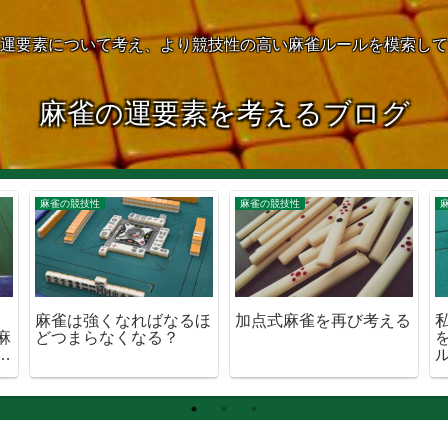
運要素について考え、より競技性の高い麻雀ルールを模索して
麻雀の運要素を考えるブログ
麻雀の競技性
麻雀の競技性
麻雀は強くなればなるほ
加点式麻雀を再び考える
麻
どつまらなくなる？
で