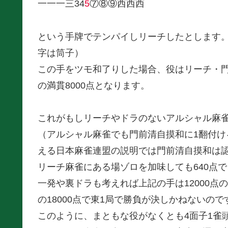
一一一三34
5
⑦⑧⑨西西西
という手牌でテンパイしリーチしたとします
字は筒子）
この手をツモ和了りした場合、役はリーチ・門前
の満貫8000点となります。
これがもしリーチやドラのないアルシャル麻雀
（アルシャル麻雀でも門前清自摸和に1翻付
える日本麻雀連盟の説明では門前清自摸和は
リーチ麻雀にある場ゾロを加味しても640点で
一発や裏ドラも考えれば上記の手は12000点
の18000点で東1局で勝負が決しかねないので
このように、まともな役がなくとも4面子1雀