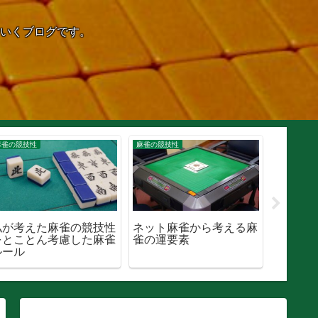
いくブログです。
麻雀の競技性
麻雀の競技性
麻雀の競技
私が考えた麻雀の競技性
ネット麻雀から考える麻
三人麻
をとことん考慮した麻雀
雀の運要素
要素は
ルール