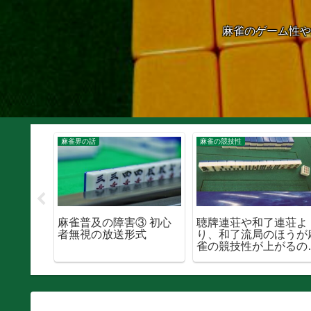
麻雀のゲーム性や
麻雀界の話
麻雀の競技性
と女流プ
麻雀普及の障害③ 初心
聴牌連荘や和了連荘よ
被害につ
者無視の放送形式
り、和了流局のほうが
雀の競技性が上がるの
はないか？