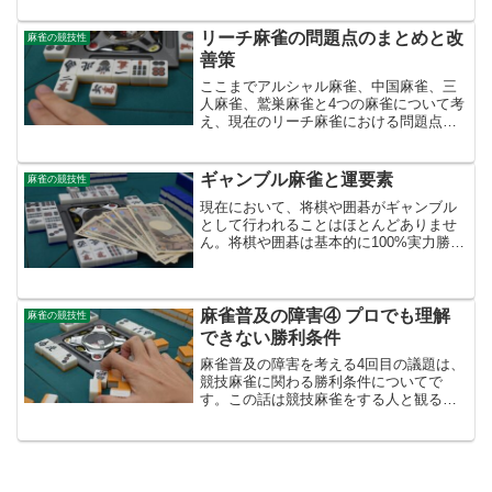
るかは正直よく分かりませんが、そこま
で大きな効果は望めないか...
リーチ麻雀の問題点のまとめと改
麻雀の競技性
善策
ここまでアルシャル麻雀、中国麻雀、三
人麻雀、鷲巣麻雀と4つの麻雀について考
え、現在のリーチ麻雀における問題点を
明確化してきました。今回は、そういっ
たリーチ麻雀における問題点の改善策を
考えていきたいと思います。問題点の再
ギャンブル麻雀と運要素
麻雀の競技性
確認まずは、現在のリー...
現在において、将棋や囲碁がギャンブル
として行われることはほとんどありませ
ん。将棋や囲碁は基本的に100%実力勝負
なので、弱い人は何度やっても強い人に
は勝てないゲームとなっています。その
ため弱い人がお金を賭けて将棋や囲碁を
行おうとは思わず、ギ...
麻雀普及の障害④ プロでも理解
麻雀の競技性
できない勝利条件
麻雀普及の障害を考える4回目の議題は、
競技麻雀に関わる勝利条件についてで
す。この話は競技麻雀をする人と観る人
に限定されますが、問題そのものはかな
り大きいと思われます。対戦回数が複数
回に及んで決まるリーグ戦やタイトル戦
では、最終戦に今まで獲得...