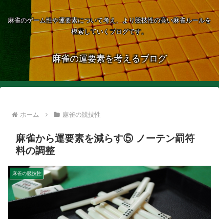
麻雀のゲーム性や運要素について考え、より競技性の高い麻雀ルールを
模索していくブログです。
麻雀の運要素を考えるブログ
ホーム
麻雀の競技性
麻雀から運要素を減らす⑤ ノーテン罰符
料の調整
麻雀の競技性