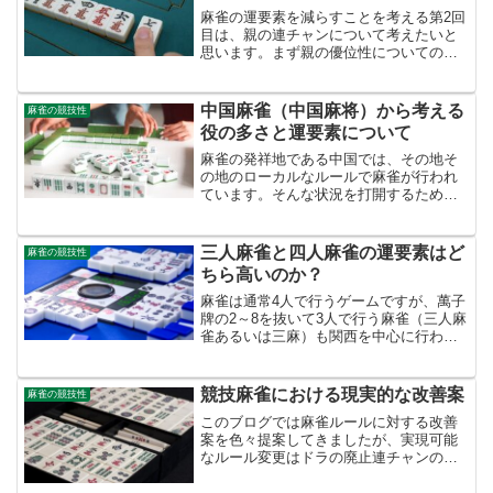
麻雀の運要素を減らすことを考える第2回
目は、親の連チャンについて考えたいと
思います。まず親の優位性についての確
認です。説明するまでもなく、親は自分
の和了りが1.5倍になります。子がツモっ
た時は他の子の2倍払うリスクがあるので
中国麻雀（中国麻将）から考える
麻雀の競技性
マイナス面もそれ...
役の多さと運要素について
麻雀の発祥地である中国では、その地そ
の地のローカルなルールで麻雀が行われ
ています。そんな状況を打開するため、
国が主導して麻雀のルールをまとめ国際
ルールとして発表したものが、現在の日
本で中国麻雀（中国麻将）と呼ばれるル
三人麻雀と四人麻雀の運要素はど
麻雀の競技性
ールの麻雀です。中国麻雀...
ちら高いのか？
麻雀は通常4人で行うゲームですが、萬子
牌の2～8を抜いて3人で行う麻雀（三人麻
雀あるいは三麻）も関西を中心に行われ
ています。最近はネット麻雀の普及もあ
り、多くの麻雀ファンに三人麻雀が浸透
してきているようです。この三人麻雀に
競技麻雀における現実的な改善案
麻雀の競技性
ついては、初心者は...
このブログでは麻雀ルールに対する改善
案を色々提案してきましたが、実現可能
なルール変更はドラの廃止連チャンの廃
止王牌の廃止偶発役の廃止ぐらいかと思
います。これでどれぐらい運要素が下が