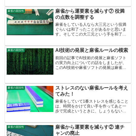
ここで私が実際にネット麻雀で経験した
フリテンの事例を解説します。状況は、
麻雀から運要素を減らす⑦ 役満
麻雀の競技性
オーラスの西家で東が...
の点数を調整する
麻雀をしている人なら大三元という役満
ぐらいは和了ったことがあるかと思いま
す。そしてこの大三元という手を和了れ
る要素のほとんどが、配牌に占めている
ということも分かると思います。大三元
が出来るときは、大抵、配牌時に三元牌
AI技術の発展と麻雀ルールの模索
麻雀の競技性
が5枚以上あるような場合...
前回の記事でAI技術の発展と麻雀ソフト
の実力向上についての話をしましたが、
このAI技術や麻雀ソフトの発展は麻雀の
運要素是正にも大きく寄与するかもしれ
ません。今回は、私が考えたその方法に
ついて説明していきます。まず、ある程
度のルール変更にも対...
ストレスのない麻雀ルールを考え
麻雀の競技性
てみた！
麻雀をしていて1番ストレスを感じること
は、時間をかけて良い手を作ってあと一
歩で完成というときに、しょうもない手
を他者に和了られるときです。しかもネ
ット麻雀では、オーラスで4着の人が着順
が変わらないような安手を和了ることも
麻雀から運要素を減らす② 連チ
麻雀の競技性
あります。例えば、以...
ャンの廃止