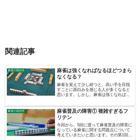
関連記事
麻雀は強くなればなるほどつまら
麻雀の競技性
なくなる？
麻雀を覚えて少し経つと、高い手を目指
すことに面白みを感じる人が多くなると
思います。しかし、麻雀は強くなればな
るほど速度と守備に徹するようになり、
打点は無視されがちになります。守備の
技術に面白さを見出すことも可能で、実
麻雀普及の障害① 複雑すぎるフ
麻雀の競技性
際に野球やサッカーも投手...
リテン
今回から、5回に渡って麻雀普及の障害に
なっている麻雀に関する問題点について
考えていきたいと思います。その第1回目
は、『フリテン』についてです。では、