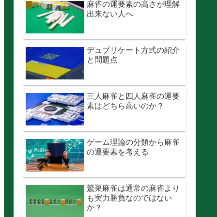
麻雀の運要素の高さが理解
出来ない人へ
デュプリケート方式の紹介
と問題点
三人麻雀と四人麻雀の運要
素はどちら高いのか？
ゲーム理論の分類から麻雀
の運要素を考える
鷲巣麻雀は通常の麻雀より
も実力勝負なのではない
か？