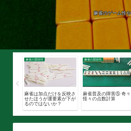
麻雀のゲーム性や
麻雀の競技性
麻雀の競技性
を減らす
麻雀は加点だけを反映さ
麻雀普及の障害⑤ 奇々
点のまと
せたほうが運要素が下が
怪々の点数計算
るのではないか？