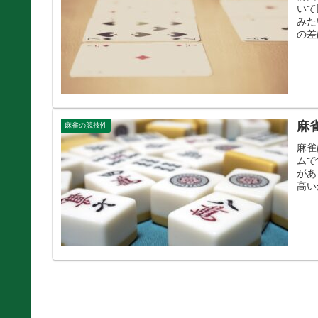
いて
みた
の差
麻
麻雀の競技性
麻雀
ムで
があ
高い