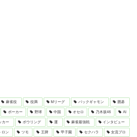
麻雀役
役満
Mリーグ
バックギャモン
囲碁
ポーカー
野球
中国
オセロ
乃木坂46
AI
ッカー
ボウリング
運
麻雀最強戦
インタビュー
ロン
ツモ
王牌
甲子園
セクハラ
女流プロ