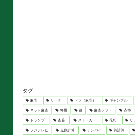
タグ
麻雀
リーチ
ドラ（麻雀）
ギャンブル
ネット麻雀
将棋
役
麻雀ソフト
点棒
トランプ
雀荘
ストーカー
花札
サ
フジテレビ
点数計算
テンパイ
符計算