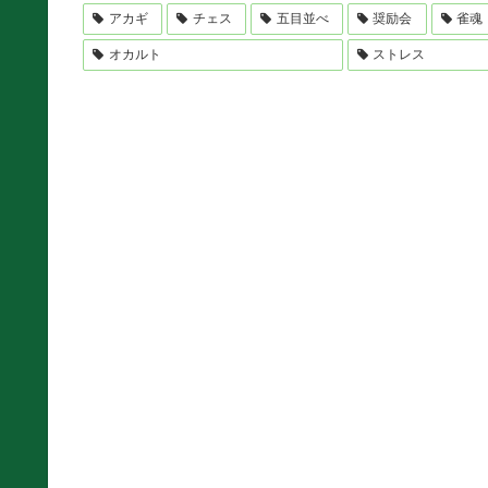
アカギ
チェス
五目並べ
奨励会
雀魂
オカルト
ストレス