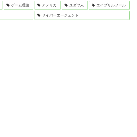
ゲーム理論
アメリカ
ユダヤ人
エイプリルフール
サイバーエージェント