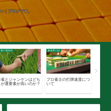
いくブログです。
麻雀の競技性
麻雀界の話
麻雀の競技
麻雀とジャンケンはどち
プロ雀士の打牌速度につ
ゲーム
らが運要素が高いのか？
いて
雀の運