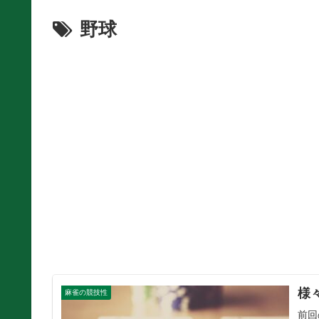
野球
様
麻雀の競技性
前回