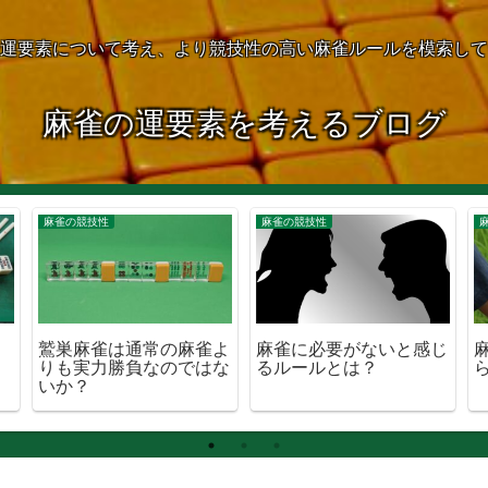
運要素について考え、より競技性の高い麻雀ルールを模索して
麻雀の運要素を考えるブログ
麻雀の競技性
麻雀の競技性
鷲巣麻雀は通常の麻雀よ
麻雀に必要がないと感じ
りも実力勝負なのではな
るルールとは？
いか？