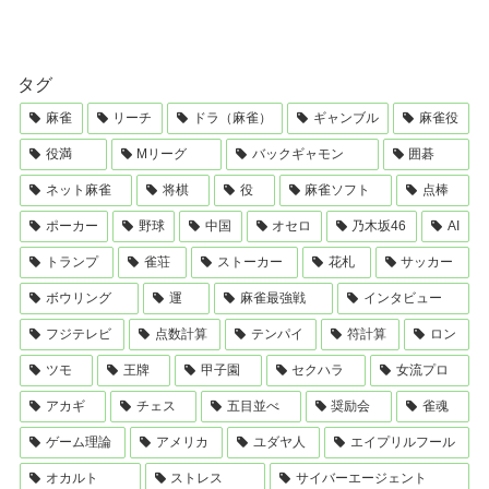
タグ
麻雀
リーチ
ドラ（麻雀）
ギャンブル
麻雀役
役満
Mリーグ
バックギャモン
囲碁
ネット麻雀
将棋
役
麻雀ソフト
点棒
ポーカー
野球
中国
オセロ
乃木坂46
AI
トランプ
雀荘
ストーカー
花札
サッカー
ボウリング
運
麻雀最強戦
インタビュー
フジテレビ
点数計算
テンパイ
符計算
ロン
ツモ
王牌
甲子園
セクハラ
女流プロ
アカギ
チェス
五目並べ
奨励会
雀魂
ゲーム理論
アメリカ
ユダヤ人
エイプリルフール
オカルト
ストレス
サイバーエージェント